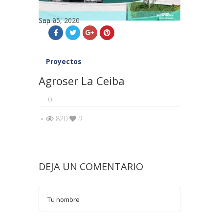
Sep 05, 2020
Share:
Proyectos
Agroser La Ceiba
0
820
0
DEJA UN COMENTARIO