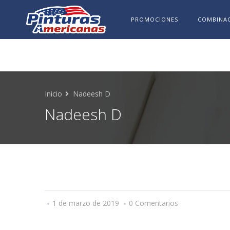
PROMOCIONES
COMBINAC
Inicio
Nadeesh D
Nadeesh D
1 de marzo de 2019
0 Comentarios